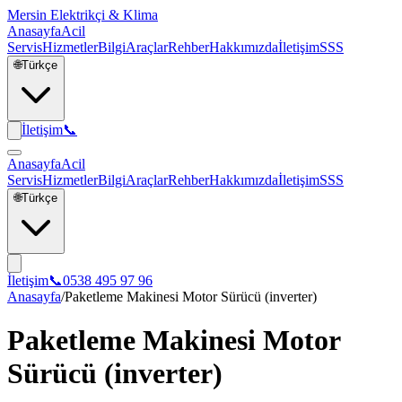
Mersin Elektrikçi & Klima
Anasayfa
Acil
Servis
Hizmetler
Bilgi
Araçlar
Rehber
Hakkımızda
İletişim
SSS
🌐
Türkçe
İletişim
📞
Anasayfa
Acil
Servis
Hizmetler
Bilgi
Araçlar
Rehber
Hakkımızda
İletişim
SSS
🌐
Türkçe
İletişim
📞
0538 495 97 96
Anasayfa
/
Paketleme Makinesi Motor Sürücü (inverter)
Paketleme Makinesi Motor
Sürücü (inverter)