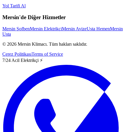
Yol Tarifi Al
Mersin'de Diğer Hizmetler
Mersin Şofben
Mersin Elektrikçi
Mersin Avize
Usta Hemen
Mersin
Usta
©
2026
Mersin Klimacı.
Tüm hakları saklıdır.
Çerez Politikası
Terms of Service
7/24 Acil Elektrikçi ⚡