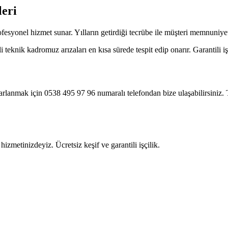
eri
ofesyonel hizmet sunar. Yılların getirdiği tecrübe ile müşteri memnuniy
eknik kadromuz arızaları en kısa sürede tespit edip onarır. Garantili işç
arlanmak için 0538 495 97 96 numaralı telefondan bize ulaşabilirsiniz.
izmetinizdeyiz. Ücretsiz keşif ve garantili işçilik.