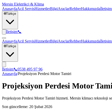
Mersin Elektrikçi & Klima
Anasayfa
Acil Servis
Hizmetler
Bilgi
Araçlar
Rehber
Hakkımızda
İletişim
🌐
Türkçe
İletişim
📞
Anasayfa
Acil Servis
Hizmetler
Bilgi
Araçlar
Rehber
Hakkımızda
İletişim
🌐
Türkçe
İletişim
📞
0538 495 97 96
Anasayfa
/
Projeksiyon Perdesi Motor Tamiri
Projeksiyon Perdesi Motor Tami
Projeksiyon Perdesi Motor Tamiri hizmeti. Mersin klimacı teknoloji ser
Son güncelleme:
20 Şubat 2026