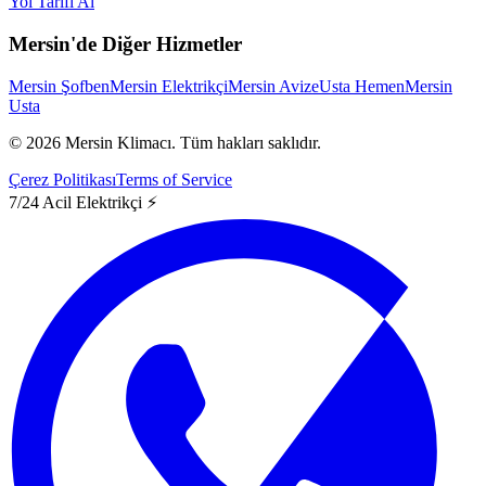
Yol Tarifi Al
Mersin'de Diğer Hizmetler
Mersin Şofben
Mersin Elektrikçi
Mersin Avize
Usta Hemen
Mersin
Usta
©
2026
Mersin Klimacı.
Tüm hakları saklıdır.
Çerez Politikası
Terms of Service
7/24 Acil Elektrikçi ⚡