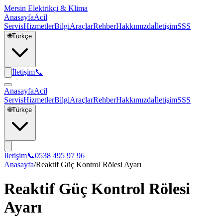
Mersin Elektrikçi & Klima
Anasayfa
Acil
Servis
Hizmetler
Bilgi
Araçlar
Rehber
Hakkımızda
İletişim
SSS
🌐
Türkçe
İletişim
📞
Anasayfa
Acil
Servis
Hizmetler
Bilgi
Araçlar
Rehber
Hakkımızda
İletişim
SSS
🌐
Türkçe
İletişim
📞
0538 495 97 96
Anasayfa
/
Reaktif Güç Kontrol Rölesi Ayarı
Reaktif Güç Kontrol Rölesi
Ayarı