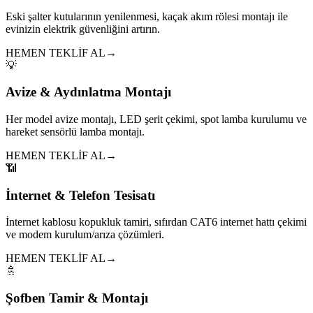
Eski şalter kutularının yenilenmesi, kaçak akım rölesi montajı ile
evinizin elektrik güvenliğini artırın.
HEMEN TEKLİF AL
→
💡
Avize & Aydınlatma Montajı
Her model avize montajı, LED şerit çekimi, spot lamba kurulumu ve
hareket sensörlü lamba montajı.
HEMEN TEKLİF AL
→
📶
İnternet & Telefon Tesisatı
İnternet kablosu kopukluk tamiri, sıfırdan CAT6 internet hattı çekimi
ve modem kurulum/arıza çözümleri.
HEMEN TEKLİF AL
→
🚿
Şofben Tamir & Montajı