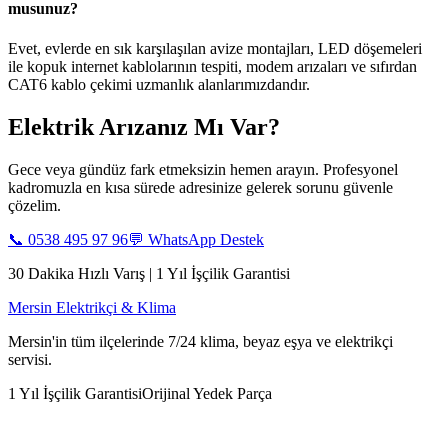
musunuz?
Evet, evlerde en sık karşılaşılan avize montajları, LED döşemeleri
ile kopuk internet kablolarının tespiti, modem arızaları ve sıfırdan
CAT6 kablo çekimi uzmanlık alanlarımızdandır.
Elektrik Arızanız Mı Var?
Gece veya gündüz fark etmeksizin hemen arayın. Profesyonel
kadromuzla en kısa sürede adresinize gelerek sorunu güvenle
çözelim.
📞
0538 495 97 96
💬 WhatsApp Destek
30 Dakika Hızlı Varış | 1 Yıl İşçilik Garantisi
Mersin Elektrikçi & Klima
Mersin'in tüm ilçelerinde 7/24 klima, beyaz eşya ve elektrikçi
servisi.
1 Yıl İşçilik Garantisi
Orijinal Yedek Parça