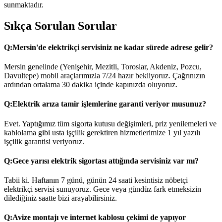
sunmaktadır.
Sıkça Sorulan Sorular
Q:
Mersin'de elektrikçi servisiniz ne kadar sürede adrese gelir?
Mersin genelinde (Yenişehir, Mezitli, Toroslar, Akdeniz, Pozcu,
Davultepe) mobil araçlarımızla 7/24 hazır bekliyoruz. Çağrınızın
ardından ortalama 30 dakika içinde kapınızda oluyoruz.
Q:
Elektrik arıza tamir işlemlerine garanti veriyor musunuz?
Evet. Yaptığımız tüm sigorta kutusu değişimleri, priz yenilemeleri ve
kablolama gibi usta işçilik gerektiren hizmetlerimize 1 yıl yazılı
işçilik garantisi veriyoruz.
Q:
Gece yarısı elektrik sigortası attığında servisiniz var mı?
Tabii ki. Haftanın 7 günü, günün 24 saati kesintisiz nöbetçi
elektrikçi servisi sunuyoruz. Gece veya gündüz fark etmeksizin
dilediğiniz saatte bizi arayabilirsiniz.
Q:
Avize montajı ve internet kablosu çekimi de yapıyor