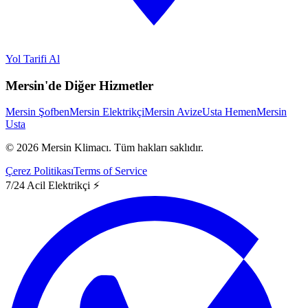
Yol Tarifi Al
Mersin'de Diğer Hizmetler
Mersin Şofben
Mersin Elektrikçi
Mersin Avize
Usta Hemen
Mersin
Usta
©
2026
Mersin Klimacı.
Tüm hakları saklıdır.
Çerez Politikası
Terms of Service
7/24 Acil Elektrikçi ⚡