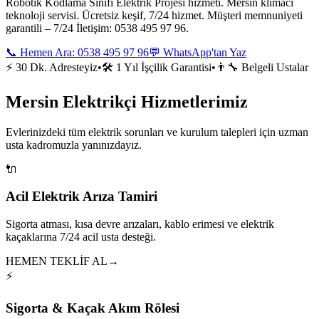
Robotik Kodlama Sınıfı Elektrik Projesi hizmeti. Mersin klimacı
teknoloji servisi. Ücretsiz keşif, 7/24 hizmet. Müşteri memnuniyeti
garantili – 7/24 İletişim: 0538 495 97 96.
📞 Hemen Ara:
0538 495 97 96
💬 WhatsApp'tan Yaz
⚡ 30 Dk. Adresteyiz
•
🛠️ 1 Yıl İşçilik Garantisi
•
👨‍🔧 Belgeli Ustalar
Mersin Elektrikçi Hizmetlerimiz
Evlerinizdeki tüm elektrik sorunları ve kurulum talepleri için uzman
usta kadromuzla yanınızdayız.
🔌
Acil Elektrik Arıza Tamiri
Sigorta atması, kısa devre arızaları, kablo erimesi ve elektrik
kaçaklarına 7/24 acil usta desteği.
HEMEN TEKLİF AL
→
⚡
Sigorta & Kaçak Akım Rölesi