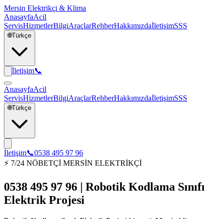
Mersin Elektrikçi & Klima
Anasayfa
Acil
Servis
Hizmetler
Bilgi
Araçlar
Rehber
Hakkımızda
İletişim
SSS
🌐
Türkçe
İletişim
📞
Anasayfa
Acil
Servis
Hizmetler
Bilgi
Araçlar
Rehber
Hakkımızda
İletişim
SSS
🌐
Türkçe
İletişim
📞
0538 495 97 96
⚡ 7/24 NÖBETÇİ MERSİN ELEKTRİKÇİ
0538 495 97 96 | Robotik Kodlama Sınıfı
Elektrik Projesi