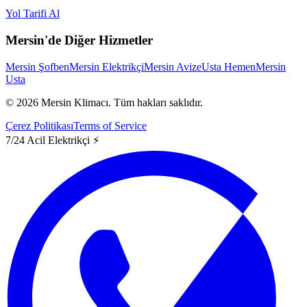
Yol Tarifi Al
Mersin'de Diğer Hizmetler
Mersin Şofben
Mersin Elektrikçi
Mersin Avize
Usta Hemen
Mersin
Usta
©
2026
Mersin Klimacı.
Tüm hakları saklıdır.
Çerez Politikası
Terms of Service
7/24 Acil Elektrikçi ⚡