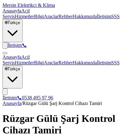
Mersin Elektrikçi & Klima
Anasayfa
Acil
Servis
Hizmetler
Bilgi
Araçlar
Rehber
Hakkımızda
İletişim
SSS
🌐
Türkçe
İletişim
📞
Anasayfa
Acil
Servis
Hizmetler
Bilgi
Araçlar
Rehber
Hakkımızda
İletişim
SSS
🌐
Türkçe
İletişim
📞
0538 495 97 96
Anasayfa
/
Rüzgar Gülü Şarj Kontrol Cihazı Tamiri
Rüzgar Gülü Şarj Kontrol
Cihazı Tamiri