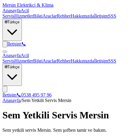
Mersin Elektrikçi & Klima
Anasayfa
Acil
Servis
Hizmetler
Bilgi
Araçlar
Rehber
Hakkımızda
İletişim
SSS
🌐
Türkçe
İletişim
📞
Anasayfa
Acil
Servis
Hizmetler
Bilgi
Araçlar
Rehber
Hakkımızda
İletişim
SSS
🌐
Türkçe
İletişim
📞
0538 495 97 96
Anasayfa
/
Sem Yetkili Servis Mersin
Sem Yetkili Servis Mersin
Sem yetkili servis Mersin. Sem şofben tamir ve bakım.