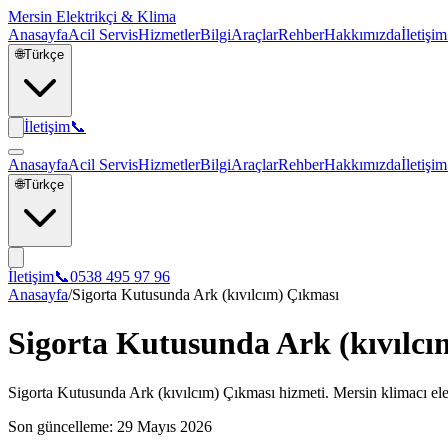
Mersin Elektrikçi & Klima
Anasayfa
Acil Servis
Hizmetler
Bilgi
Araçlar
Rehber
Hakkımızda
İletişim
🌐
Türkçe
İletişim
📞
Anasayfa
Acil Servis
Hizmetler
Bilgi
Araçlar
Rehber
Hakkımızda
İletişim
🌐
Türkçe
İletişim
📞
0538 495 97 96
Anasayfa
/
Sigorta Kutusunda Ark (kıvılcım) Çıkması
Sigorta Kutusunda Ark (kıvılcı
Sigorta Kutusunda Ark (kıvılcım) Çıkması hizmeti. Mersin klimacı elekt
Son güncelleme:
29 Mayıs 2026