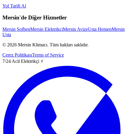
Yol Tarifi Al
Mersin'de Diğer Hizmetler
Mersin Şofben
Mersin Elektrikçi
Mersin Avize
Usta Hemen
Mersin
Usta
©
2026
Mersin Klimacı.
Tüm hakları saklıdır.
Çerez Politikası
Terms of Service
7/24 Acil Elektrikçi ⚡