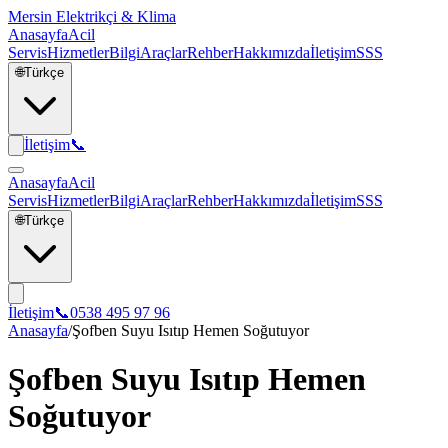
Mersin Elektrikçi & Klima
Anasayfa
Acil
Servis
Hizmetler
Bilgi
Araçlar
Rehber
Hakkımızda
İletişim
SSS
🌐
Türkçe
İletişim
📞
Anasayfa
Acil
Servis
Hizmetler
Bilgi
Araçlar
Rehber
Hakkımızda
İletişim
SSS
🌐
Türkçe
İletişim
📞
0538 495 97 96
Anasayfa
/
Şofben Suyu Isıtıp Hemen Soğutuyor
Şofben Suyu Isıtıp Hemen
Soğutuyor