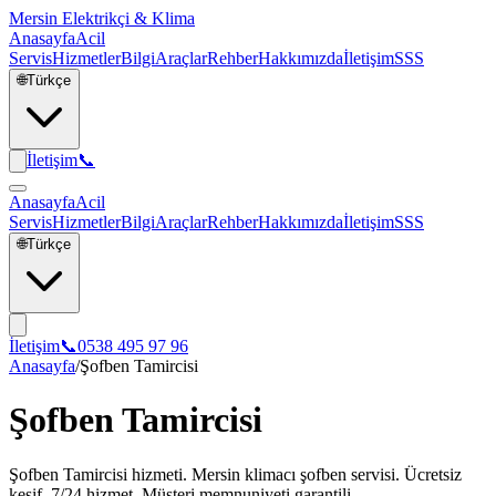
Mersin Elektrikçi & Klima
Anasayfa
Acil
Servis
Hizmetler
Bilgi
Araçlar
Rehber
Hakkımızda
İletişim
SSS
🌐
Türkçe
İletişim
📞
Anasayfa
Acil
Servis
Hizmetler
Bilgi
Araçlar
Rehber
Hakkımızda
İletişim
SSS
🌐
Türkçe
İletişim
📞
0538 495 97 96
Anasayfa
/
Şofben Tamircisi
Şofben Tamircisi
Şofben Tamircisi hizmeti. Mersin klimacı şofben servisi. Ücretsiz
keşif, 7/24 hizmet. Müşteri memnuniyeti garantili.