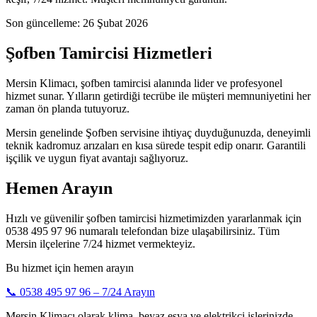
Son güncelleme:
26 Şubat 2026
Şofben Tamircisi Hizmetleri
Mersin Klimacı, şofben tamircisi alanında lider ve profesyonel
hizmet sunar. Yılların getirdiği tecrübe ile müşteri memnuniyetini her
zaman ön planda tutuyoruz.
Mersin genelinde Şofben servisine ihtiyaç duyduğunuzda, deneyimli
teknik kadromuz arızaları en kısa sürede tespit edip onarır. Garantili
işçilik ve uygun fiyat avantajı sağlıyoruz.
Hemen Arayın
Hızlı ve güvenilir şofben tamircisi hizmetimizden yararlanmak için
0538 495 97 96 numaralı telefondan bize ulaşabilirsiniz. Tüm
Mersin ilçelerine 7/24 hizmet vermekteyiz.
Bu hizmet için hemen arayın
📞
0538 495 97 96
– 7/24 Arayın
Mersin Klimacı olarak klima, beyaz eşya ve elektrikçi işlerinizde