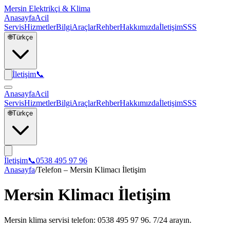
Mersin Elektrikçi & Klima
Anasayfa
Acil
Servis
Hizmetler
Bilgi
Araçlar
Rehber
Hakkımızda
İletişim
SSS
🌐
Türkçe
İletişim
📞
Anasayfa
Acil
Servis
Hizmetler
Bilgi
Araçlar
Rehber
Hakkımızda
İletişim
SSS
🌐
Türkçe
İletişim
📞
0538 495 97 96
Anasayfa
/
Telefon – Mersin Klimacı İletişim
Mersin Klimacı İletişim
Mersin klima servisi telefon: 0538 495 97 96. 7/24 arayın.