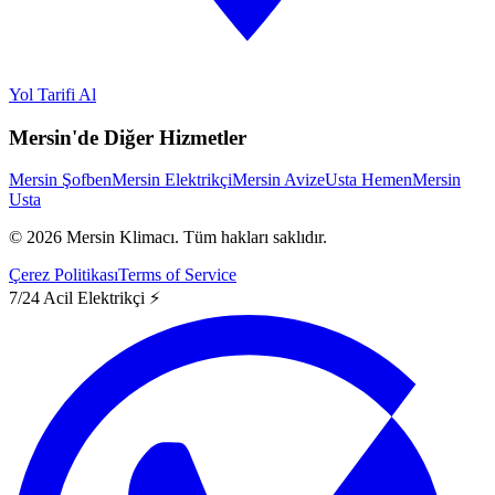
Yol Tarifi Al
Mersin'de Diğer Hizmetler
Mersin Şofben
Mersin Elektrikçi
Mersin Avize
Usta Hemen
Mersin
Usta
©
2026
Mersin Klimacı.
Tüm hakları saklıdır.
Çerez Politikası
Terms of Service
7/24 Acil Elektrikçi ⚡