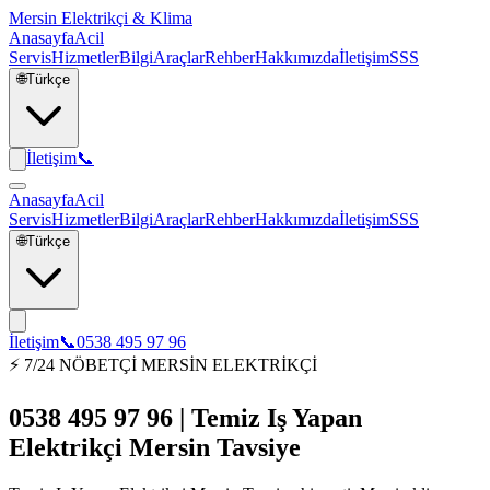
Mersin Elektrikçi & Klima
Anasayfa
Acil
Servis
Hizmetler
Bilgi
Araçlar
Rehber
Hakkımızda
İletişim
SSS
🌐
Türkçe
İletişim
📞
Anasayfa
Acil
Servis
Hizmetler
Bilgi
Araçlar
Rehber
Hakkımızda
İletişim
SSS
🌐
Türkçe
İletişim
📞
0538 495 97 96
⚡ 7/24 NÖBETÇİ MERSİN ELEKTRİKÇİ
0538 495 97 96 | Temiz Iş Yapan
Elektrikçi Mersin Tavsiye