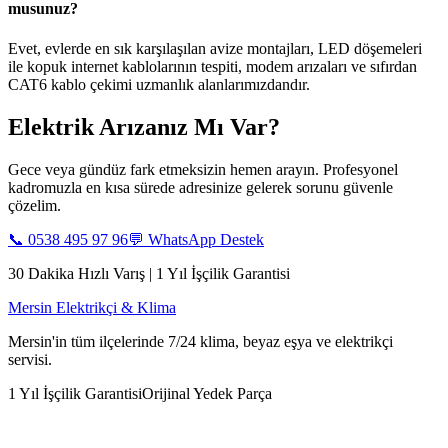
musunuz?
Evet, evlerde en sık karşılaşılan avize montajları, LED döşemeleri
ile kopuk internet kablolarının tespiti, modem arızaları ve sıfırdan
CAT6 kablo çekimi uzmanlık alanlarımızdandır.
Elektrik Arızanız Mı Var?
Gece veya gündüz fark etmeksizin hemen arayın. Profesyonel
kadromuzla en kısa sürede adresinize gelerek sorunu güvenle
çözelim.
📞
0538 495 97 96
💬 WhatsApp Destek
30 Dakika Hızlı Varış | 1 Yıl İşçilik Garantisi
Mersin Elektrikçi & Klima
Mersin'in tüm ilçelerinde 7/24 klima, beyaz eşya ve elektrikçi
servisi.
1 Yıl İşçilik Garantisi
Orijinal Yedek Parça