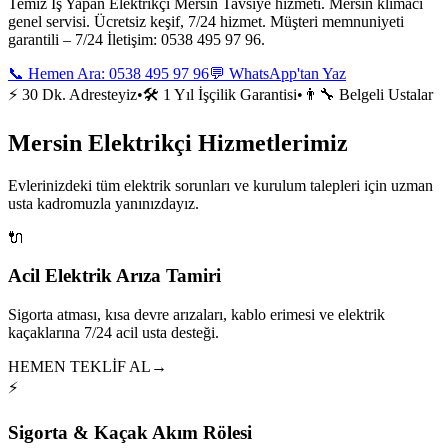
Temiz Iş Yapan Elektrikçi Mersin Tavsiye hizmeti. Mersin klimacı
genel servisi. Ücretsiz keşif, 7/24 hizmet. Müşteri memnuniyeti
garantili – 7/24 İletişim: 0538 495 97 96.
📞 Hemen Ara:
0538 495 97 96
💬 WhatsApp'tan Yaz
⚡ 30 Dk. Adresteyiz
•
🛠️ 1 Yıl İşçilik Garantisi
•
👨‍🔧 Belgeli Ustalar
Mersin Elektrikçi Hizmetlerimiz
Evlerinizdeki tüm elektrik sorunları ve kurulum talepleri için uzman
usta kadromuzla yanınızdayız.
🔌
Acil Elektrik Arıza Tamiri
Sigorta atması, kısa devre arızaları, kablo erimesi ve elektrik
kaçaklarına 7/24 acil usta desteği.
HEMEN TEKLİF AL
→
⚡
Sigorta & Kaçak Akım Rölesi