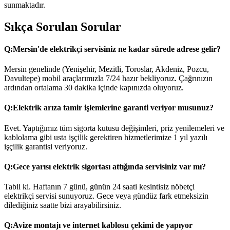
sunmaktadır.
Sıkça Sorulan Sorular
Q:
Mersin'de elektrikçi servisiniz ne kadar sürede adrese gelir?
Mersin genelinde (Yenişehir, Mezitli, Toroslar, Akdeniz, Pozcu,
Davultepe) mobil araçlarımızla 7/24 hazır bekliyoruz. Çağrınızın
ardından ortalama 30 dakika içinde kapınızda oluyoruz.
Q:
Elektrik arıza tamir işlemlerine garanti veriyor musunuz?
Evet. Yaptığımız tüm sigorta kutusu değişimleri, priz yenilemeleri ve
kablolama gibi usta işçilik gerektiren hizmetlerimize 1 yıl yazılı
işçilik garantisi veriyoruz.
Q:
Gece yarısı elektrik sigortası attığında servisiniz var mı?
Tabii ki. Haftanın 7 günü, günün 24 saati kesintisiz nöbetçi
elektrikçi servisi sunuyoruz. Gece veya gündüz fark etmeksizin
dilediğiniz saatte bizi arayabilirsiniz.
Q:
Avize montajı ve internet kablosu çekimi de yapıyor