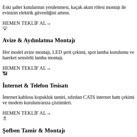
Eski şalter kutularının yenilenmesi, kaçak akım rölesi montajı ile
evinizin elektrik güvenliğini artırın.
HEMEN TEKLİF AL
→
💡
Avize & Aydınlatma Montajı
Her model avize montajı, LED şerit çekimi, spot lamba kurulumu ve
hareket sensörlü lamba montajı.
HEMEN TEKLİF AL
→
📶
İnternet & Telefon Tesisatı
İnternet kablosu kopukluk tamiri, sıfırdan CAT6 internet hattı çekimi
ve modem kurulum/arıza çözümleri.
HEMEN TEKLİF AL
→
🚿
Şofben Tamir & Montajı