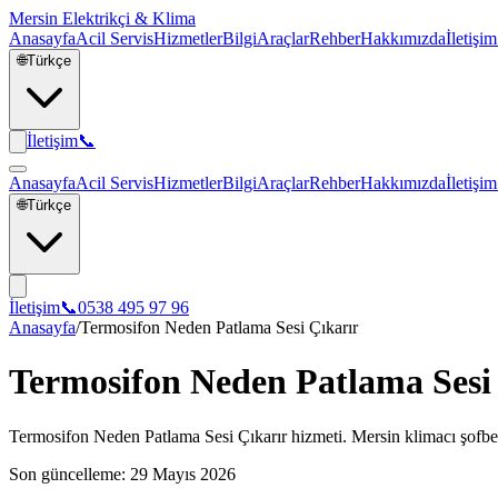
Mersin Elektrikçi & Klima
Anasayfa
Acil Servis
Hizmetler
Bilgi
Araçlar
Rehber
Hakkımızda
İletişim
🌐
Türkçe
İletişim
📞
Anasayfa
Acil Servis
Hizmetler
Bilgi
Araçlar
Rehber
Hakkımızda
İletişim
🌐
Türkçe
İletişim
📞
0538 495 97 96
Anasayfa
/
Termosifon Neden Patlama Sesi Çıkarır
Termosifon Neden Patlama Sesi
Termosifon Neden Patlama Sesi Çıkarır hizmeti. Mersin klimacı şofben 
Son güncelleme:
29 Mayıs 2026