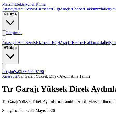
Mersin Elektrikçi & Klima
Anasayfa
Acil Servis
Hizmetler
Bilgi
Araçlar
Rehber
Hakkımızda
İletişim
🌐
Türkçe
İletişim
📞
Anasayfa
Acil Servis
Hizmetler
Bilgi
Araçlar
Rehber
Hakkımızda
İletişim
🌐
Türkçe
İletişim
📞
0538 495 97 96
Anasayfa
/
Tır Garajı Yüksek Direk Aydınlatma Tamiri
Tır Garajı Yüksek Direk Aydın
Tır Garajı Yüksek Direk Aydınlatma Tamiri hizmeti. Mersin klimacı loji
Son güncelleme:
29 Mayıs 2026