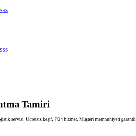
SSS
SSS
latma Tamiri
stik servisi. Ücretsiz keşif, 7/24 hizmet. Müşteri memnuniyeti garantili