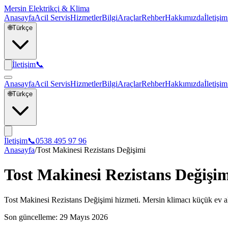
Mersin Elektrikçi & Klima
Anasayfa
Acil Servis
Hizmetler
Bilgi
Araçlar
Rehber
Hakkımızda
İletişim
🌐
Türkçe
İletişim
📞
Anasayfa
Acil Servis
Hizmetler
Bilgi
Araçlar
Rehber
Hakkımızda
İletişim
🌐
Türkçe
İletişim
📞
0538 495 97 96
Anasayfa
/
Tost Makinesi Rezistans Değişimi
Tost Makinesi Rezistans Değişi
Tost Makinesi Rezistans Değişimi hizmeti. Mersin klimacı küçük ev alet
Son güncelleme:
29 Mayıs 2026