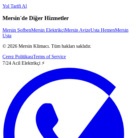
Yol Tarifi Al
Mersin'de Diğer Hizmetler
Mersin Şofben
Mersin Elektrikçi
Mersin Avize
Usta Hemen
Mersin
Usta
©
2026
Mersin Klimacı.
Tüm hakları saklıdır.
Çerez Politikası
Terms of Service
7/24 Acil Elektrikçi ⚡