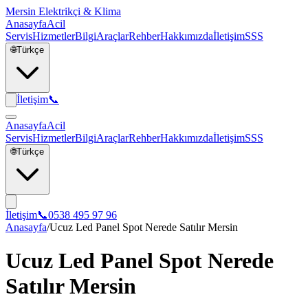
Mersin Elektrikçi & Klima
Anasayfa
Acil
Servis
Hizmetler
Bilgi
Araçlar
Rehber
Hakkımızda
İletişim
SSS
🌐
Türkçe
İletişim
📞
Anasayfa
Acil
Servis
Hizmetler
Bilgi
Araçlar
Rehber
Hakkımızda
İletişim
SSS
🌐
Türkçe
İletişim
📞
0538 495 97 96
Anasayfa
/
Ucuz Led Panel Spot Nerede Satılır Mersin
Ucuz Led Panel Spot Nerede
Satılır Mersin