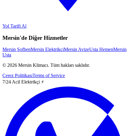
Yol Tarifi Al
Mersin'de Diğer Hizmetler
Mersin Şofben
Mersin Elektrikçi
Mersin Avize
Usta Hemen
Mersin
Usta
©
2026
Mersin Klimacı.
Tüm hakları saklıdır.
Çerez Politikası
Terms of Service
7/24 Acil Elektrikçi ⚡