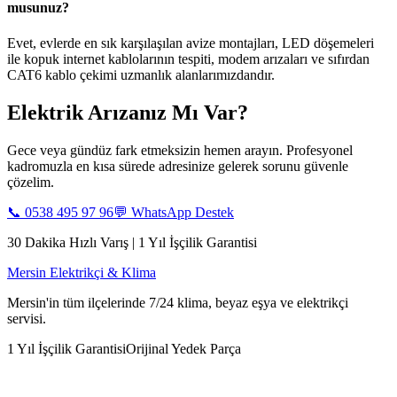
musunuz?
Evet, evlerde en sık karşılaşılan avize montajları, LED döşemeleri
ile kopuk internet kablolarının tespiti, modem arızaları ve sıfırdan
CAT6 kablo çekimi uzmanlık alanlarımızdandır.
Elektrik Arızanız Mı Var?
Gece veya gündüz fark etmeksizin hemen arayın. Profesyonel
kadromuzla en kısa sürede adresinize gelerek sorunu güvenle
çözelim.
📞
0538 495 97 96
💬 WhatsApp Destek
30 Dakika Hızlı Varış | 1 Yıl İşçilik Garantisi
Mersin Elektrikçi & Klima
Mersin'in tüm ilçelerinde 7/24 klima, beyaz eşya ve elektrikçi
servisi.
1 Yıl İşçilik Garantisi
Orijinal Yedek Parça