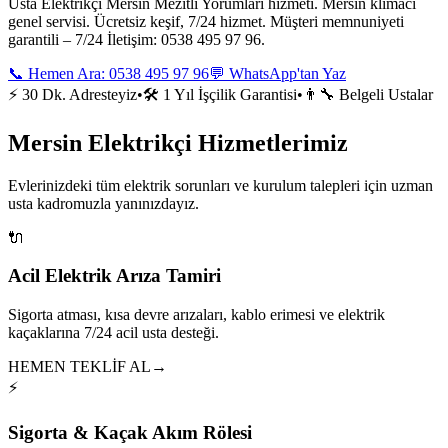
Usta Elektrikçi Mersin Mezitli Yorumları hizmeti. Mersin klimacı
genel servisi. Ücretsiz keşif, 7/24 hizmet. Müşteri memnuniyeti
garantili – 7/24 İletişim: 0538 495 97 96.
📞 Hemen Ara:
0538 495 97 96
💬 WhatsApp'tan Yaz
⚡ 30 Dk. Adresteyiz
•
🛠️ 1 Yıl İşçilik Garantisi
•
👨‍🔧 Belgeli Ustalar
Mersin Elektrikçi Hizmetlerimiz
Evlerinizdeki tüm elektrik sorunları ve kurulum talepleri için uzman
usta kadromuzla yanınızdayız.
🔌
Acil Elektrik Arıza Tamiri
Sigorta atması, kısa devre arızaları, kablo erimesi ve elektrik
kaçaklarına 7/24 acil usta desteği.
HEMEN TEKLİF AL
→
⚡
Sigorta & Kaçak Akım Rölesi