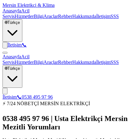
Mersin Elektrikçi & Klima
Anasayfa
Acil
Servis
Hizmetler
Bilgi
Araçlar
Rehber
Hakkımızda
İletişim
SSS
🌐
Türkçe
İletişim
📞
Anasayfa
Acil
Servis
Hizmetler
Bilgi
Araçlar
Rehber
Hakkımızda
İletişim
SSS
🌐
Türkçe
İletişim
📞
0538 495 97 96
⚡ 7/24 NÖBETÇİ MERSİN ELEKTRİKÇİ
0538 495 97 96 | Usta Elektrikçi Mersin
Mezitli Yorumları