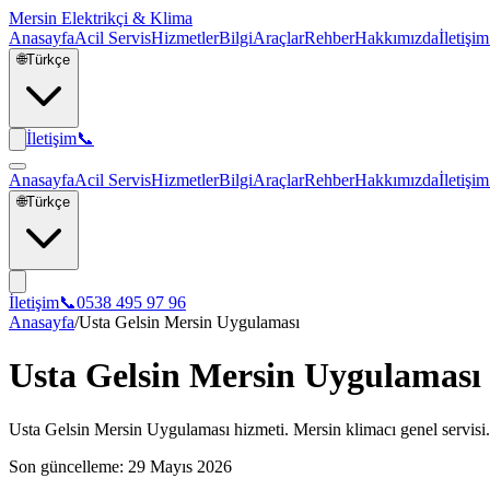
Mersin Elektrikçi & Klima
Anasayfa
Acil Servis
Hizmetler
Bilgi
Araçlar
Rehber
Hakkımızda
İletişim
🌐
Türkçe
İletişim
📞
Anasayfa
Acil Servis
Hizmetler
Bilgi
Araçlar
Rehber
Hakkımızda
İletişim
🌐
Türkçe
İletişim
📞
0538 495 97 96
Anasayfa
/
Usta Gelsin Mersin Uygulaması
Usta Gelsin Mersin Uygulaması
Usta Gelsin Mersin Uygulaması hizmeti. Mersin klimacı genel servisi. 
Son güncelleme:
29 Mayıs 2026