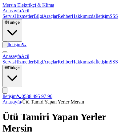
Mersin Elektrikçi & Klima
Anasayfa
Acil
Servis
Hizmetler
Bilgi
Araçlar
Rehber
Hakkımızda
İletişim
SSS
🌐
Türkçe
İletişim
📞
Anasayfa
Acil
Servis
Hizmetler
Bilgi
Araçlar
Rehber
Hakkımızda
İletişim
SSS
🌐
Türkçe
İletişim
📞
0538 495 97 96
Anasayfa
/
Ütü Tamiri Yapan Yerler Mersin
Ütü Tamiri Yapan Yerler
Mersin