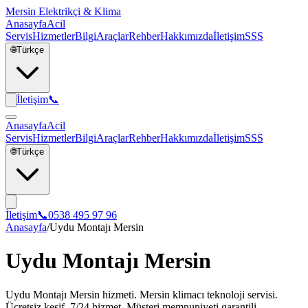
Mersin Elektrikçi & Klima
Anasayfa
Acil
Servis
Hizmetler
Bilgi
Araçlar
Rehber
Hakkımızda
İletişim
SSS
🌐
Türkçe
İletişim
📞
Anasayfa
Acil
Servis
Hizmetler
Bilgi
Araçlar
Rehber
Hakkımızda
İletişim
SSS
🌐
Türkçe
İletişim
📞
0538 495 97 96
Anasayfa
/
Uydu Montajı Mersin
Uydu Montajı Mersin
Uydu Montajı Mersin hizmeti. Mersin klimacı teknoloji servisi.
Ücretsiz keşif, 7/24 hizmet. Müşteri memnuniyeti garantili.