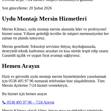
Son güncelleme:
20 Şubat 2026
Uydu Montajı Mersin Hizmetleri
Mersin Klimacı, uydu montajı mersin alanında lider ve profesyonel
hizmet sunar. Yılların getirdiği tecrübe ile müşteri memnuniyetini her
zaman ön planda tutuyoruz.
Mersin genelinde Teknoloji servisine ihtiyaç duyduğunuzda,
deneyimli teknik kadromuz arızaları en kısa sürede tespit edip onarır.
Garantili işçilik ve uygun fiyat avantajı sağlıyoruz.
Hemen Arayın
Hızlı ve güvenilir uydu montajı mersin hizmetimizden yararlanmak
için 0538 495 97 96 numaralı telefondan bize ulaşabilirsiniz. Tüm
Mersin ilçelerine 7/24 hizmet vermekteyiz.
Bu hizmet için hemen arayın
📞
0538 495 97 96
– 7/24 Arayın
Mersin Klimacı olarak klima, beyaz eşya ve elektrikçi işlerinizde