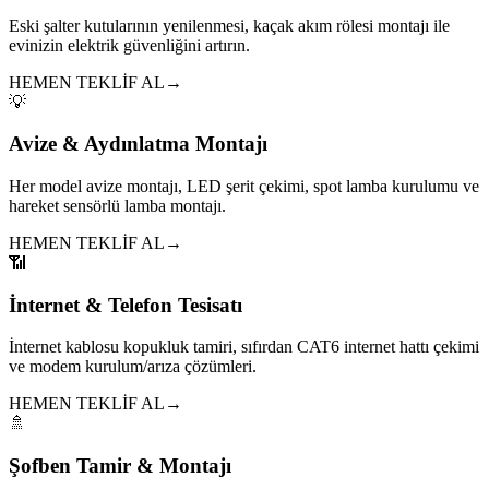
Eski şalter kutularının yenilenmesi, kaçak akım rölesi montajı ile
evinizin elektrik güvenliğini artırın.
HEMEN TEKLİF AL
→
💡
Avize & Aydınlatma Montajı
Her model avize montajı, LED şerit çekimi, spot lamba kurulumu ve
hareket sensörlü lamba montajı.
HEMEN TEKLİF AL
→
📶
İnternet & Telefon Tesisatı
İnternet kablosu kopukluk tamiri, sıfırdan CAT6 internet hattı çekimi
ve modem kurulum/arıza çözümleri.
HEMEN TEKLİF AL
→
🚿
Şofben Tamir & Montajı