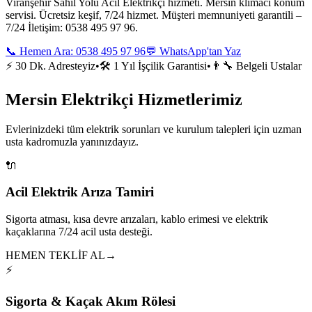
Viranşehir Sahil Yolu Acil Elektrikçi hizmeti. Mersin klimacı konum
servisi. Ücretsiz keşif, 7/24 hizmet. Müşteri memnuniyeti garantili –
7/24 İletişim: 0538 495 97 96.
📞 Hemen Ara:
0538 495 97 96
💬 WhatsApp'tan Yaz
⚡ 30 Dk. Adresteyiz
•
🛠️ 1 Yıl İşçilik Garantisi
•
👨‍🔧 Belgeli Ustalar
Mersin Elektrikçi Hizmetlerimiz
Evlerinizdeki tüm elektrik sorunları ve kurulum talepleri için uzman
usta kadromuzla yanınızdayız.
🔌
Acil Elektrik Arıza Tamiri
Sigorta atması, kısa devre arızaları, kablo erimesi ve elektrik
kaçaklarına 7/24 acil usta desteği.
HEMEN TEKLİF AL
→
⚡
Sigorta & Kaçak Akım Rölesi