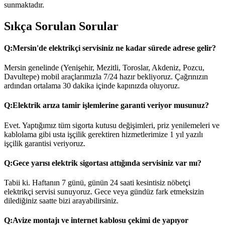
sunmaktadır.
Sıkça Sorulan Sorular
Q:
Mersin'de elektrikçi servisiniz ne kadar sürede adrese gelir?
Mersin genelinde (Yenişehir, Mezitli, Toroslar, Akdeniz, Pozcu,
Davultepe) mobil araçlarımızla 7/24 hazır bekliyoruz. Çağrınızın
ardından ortalama 30 dakika içinde kapınızda oluyoruz.
Q:
Elektrik arıza tamir işlemlerine garanti veriyor musunuz?
Evet. Yaptığımız tüm sigorta kutusu değişimleri, priz yenilemeleri ve
kablolama gibi usta işçilik gerektiren hizmetlerimize 1 yıl yazılı
işçilik garantisi veriyoruz.
Q:
Gece yarısı elektrik sigortası attığında servisiniz var mı?
Tabii ki. Haftanın 7 günü, günün 24 saati kesintisiz nöbetçi
elektrikçi servisi sunuyoruz. Gece veya gündüz fark etmeksizin
dilediğiniz saatte bizi arayabilirsiniz.
Q:
Avize montajı ve internet kablosu çekimi de yapıyor