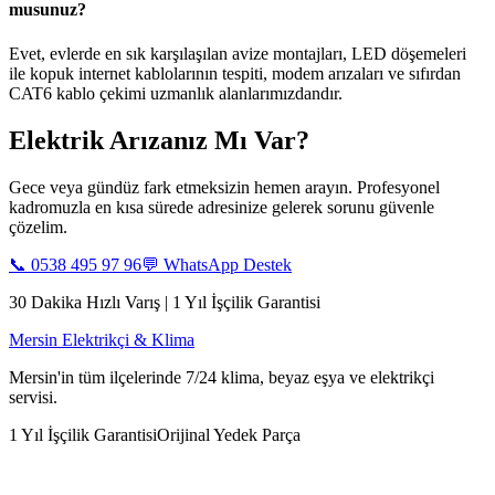
musunuz?
Evet, evlerde en sık karşılaşılan avize montajları, LED döşemeleri
ile kopuk internet kablolarının tespiti, modem arızaları ve sıfırdan
CAT6 kablo çekimi uzmanlık alanlarımızdandır.
Elektrik Arızanız Mı Var?
Gece veya gündüz fark etmeksizin hemen arayın. Profesyonel
kadromuzla en kısa sürede adresinize gelerek sorunu güvenle
çözelim.
📞
0538 495 97 96
💬 WhatsApp Destek
30 Dakika Hızlı Varış | 1 Yıl İşçilik Garantisi
Mersin Elektrikçi & Klima
Mersin'in tüm ilçelerinde 7/24 klima, beyaz eşya ve elektrikçi
servisi.
1 Yıl İşçilik Garantisi
Orijinal Yedek Parça