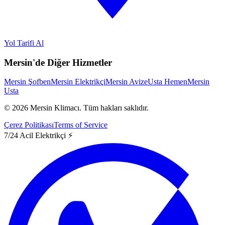
Yol Tarifi Al
Mersin'de Diğer Hizmetler
Mersin Şofben
Mersin Elektrikçi
Mersin Avize
Usta Hemen
Mersin
Usta
©
2026
Mersin Klimacı.
Tüm hakları saklıdır.
Çerez Politikası
Terms of Service
7/24 Acil Elektrikçi ⚡