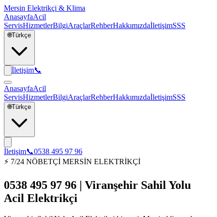
Mersin Elektrikçi & Klima
Anasayfa
Acil
Servis
Hizmetler
Bilgi
Araçlar
Rehber
Hakkımızda
İletişim
SSS
🌐
Türkçe
İletişim
📞
Anasayfa
Acil
Servis
Hizmetler
Bilgi
Araçlar
Rehber
Hakkımızda
İletişim
SSS
🌐
Türkçe
İletişim
📞
0538 495 97 96
⚡ 7/24 NÖBETÇİ MERSİN ELEKTRİKÇİ
0538 495 97 96 | Viranşehir Sahil Yolu
Acil Elektrikçi