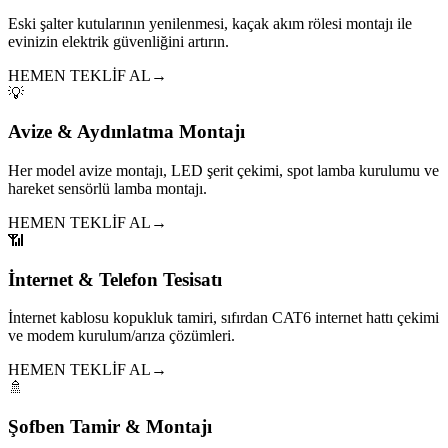
Eski şalter kutularının yenilenmesi, kaçak akım rölesi montajı ile
evinizin elektrik güvenliğini artırın.
HEMEN TEKLİF AL
→
💡
Avize & Aydınlatma Montajı
Her model avize montajı, LED şerit çekimi, spot lamba kurulumu ve
hareket sensörlü lamba montajı.
HEMEN TEKLİF AL
→
📶
İnternet & Telefon Tesisatı
İnternet kablosu kopukluk tamiri, sıfırdan CAT6 internet hattı çekimi
ve modem kurulum/arıza çözümleri.
HEMEN TEKLİF AL
→
🚿
Şofben Tamir & Montajı