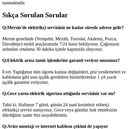
sunmaktadır.
Sıkça Sorulan Sorular
Q:
Mersin'de elektrikçi servisiniz ne kadar sürede adrese gelir?
Mersin genelinde (Yenişehir, Mezitli, Toroslar, Akdeniz, Pozcu,
Davultepe) mobil araçlarımızla 7/24 hazır bekliyoruz. Çağrınızın
ardından ortalama 30 dakika içinde kapınızda oluyoruz.
Q:
Elektrik arıza tamir işlemlerine garanti veriyor musunuz?
Evet. Yaptığımız tüm sigorta kutusu değişimleri, priz yenilemeleri ve
kablolama gibi usta işçilik gerektiren hizmetlerimize 1 yıl yazılı
işçilik garantisi veriyoruz.
Q:
Gece yarısı elektrik sigortası attığında servisiniz var mı?
Tabii ki. Haftanın 7 günü, günün 24 saati kesintisiz nöbetçi
elektrikçi servisi sunuyoruz. Gece veya gündüz fark etmeksizin
dilediğiniz saatte bizi arayabilirsiniz.
Q:
Avize montajı ve internet kablosu çekimi de yapıyor