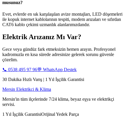
musunuz?
Evet, evlerde en sık karşılaşılan avize montajları, LED döşemeleri
ile kopuk internet kablolarının tespiti, modem arızaları ve sıfırdan
CAT6 kablo çekimi uzmanlık alanlarımızdandır.
Elektrik Arızanız Mı Var?
Gece veya gündüz fark etmeksizin hemen arayın. Profesyonel
kadromuzla en kısa sürede adresinize gelerek sorunu güvenle
çözelim.
📞
0538 495 97 96
💬 WhatsApp Destek
30 Dakika Hızlı Varış | 1 Yıl İşçilik Garantisi
Mersin Elektrikçi & Klima
Mersin'in tüm ilçelerinde 7/24 klima, beyaz eşya ve elektrikçi
servisi.
1 Yıl İşçilik Garantisi
Orijinal Yedek Parça