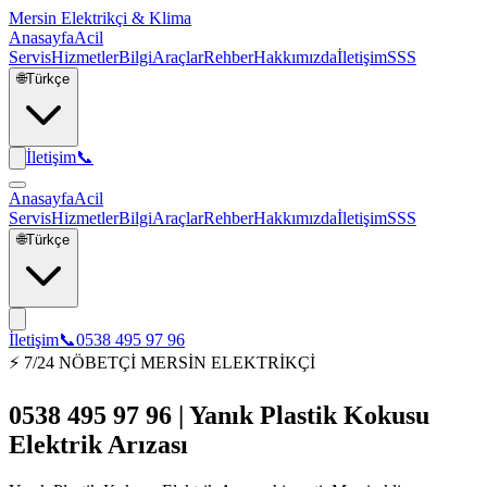
Mersin Elektrikçi & Klima
Anasayfa
Acil
Servis
Hizmetler
Bilgi
Araçlar
Rehber
Hakkımızda
İletişim
SSS
🌐
Türkçe
İletişim
📞
Anasayfa
Acil
Servis
Hizmetler
Bilgi
Araçlar
Rehber
Hakkımızda
İletişim
SSS
🌐
Türkçe
İletişim
📞
0538 495 97 96
⚡ 7/24 NÖBETÇİ MERSİN ELEKTRİKÇİ
0538 495 97 96 | Yanık Plastik Kokusu
Elektrik Arızası