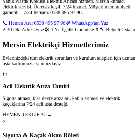
Yanık Plastik Kokusu Elektrik Arızası hizmeti. Mersin klimacı
elektrik servisi. Ücretsiz keşif, 7/24 hizmet. Müşteri memnuniyeti
garantili – 7/24 İletişim: 0538 495 97 96.
📞 Hemen Ara:
0538 495 97 96
💬 WhatsApp'tan Yaz
⚡ 30 Dk. Adresteyiz
•
🛠️ 1 Yıl İşçilik Garantisi
•
👨‍🔧 Belgeli Ustalar
Mersin Elektrikçi Hizmetlerimiz
Evlerinizdeki tüm elektrik sorunları ve kurulum talepleri için uzman
usta kadromuzla yanınızdayız.
🔌
Acil Elektrik Arıza Tamiri
Sigorta atması, kısa devre arızaları, kablo erimesi ve elektrik
kaçaklarına 7/24 acil usta desteği.
HEMEN TEKLİF AL
→
⚡
Sigorta & Kaçak Akım Rölesi