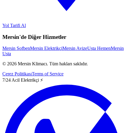
Yol Tarifi Al
Mersin'de Diğer Hizmetler
Mersin Şofben
Mersin Elektrikçi
Mersin Avize
Usta Hemen
Mersin
Usta
©
2026
Mersin Klimacı.
Tüm hakları saklıdır.
Çerez Politikası
Terms of Service
7/24 Acil Elektrikçi ⚡