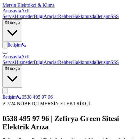
Mersin Elektrikçi & Klima
Anasayfa
Acil
Servis
Hizmetler
Bilgi
Araçlar
Rehber
Hakkımızda
İletişim
SSS
🌐
Türkçe
İletişim
📞
Anasayfa
Acil
Servis
Hizmetler
Bilgi
Araçlar
Rehber
Hakkımızda
İletişim
SSS
🌐
Türkçe
İletişim
📞
0538 495 97 96
⚡ 7/24 NÖBETÇİ MERSİN ELEKTRİKÇİ
0538 495 97 96 | Zefirya Green Sitesi
Elektrik Arıza