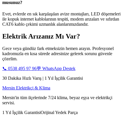
musunuz?
Evet, evlerde en sık karşılaşılan avize montajları, LED döşemeleri
ile kopuk internet kablolarının tespiti, modem arızaları ve sıfırdan
CAT6 kablo çekimi uzmanlık alanlarımızdandır.
Elektrik Arızanız Mı Var?
Gece veya gündüz fark etmeksizin hemen arayın. Profesyonel
kadromuzla en kısa sürede adresinize gelerek sorunu güvenle
çözelim.
📞
0538 495 97 96
💬 WhatsApp Destek
30 Dakika Hızlı Varış | 1 Yıl İşçilik Garantisi
Mersin Elektrikçi & Klima
Mersin'in tüm ilçelerinde 7/24 klima, beyaz eşya ve elektrikçi
servisi.
1 Yıl İşçilik Garantisi
Orijinal Yedek Parça