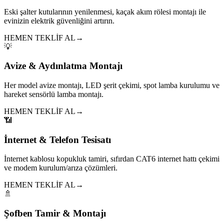
Eski şalter kutularının yenilenmesi, kaçak akım rölesi montajı ile
evinizin elektrik güvenliğini artırın.
HEMEN TEKLİF AL
→
💡
Avize & Aydınlatma Montajı
Her model avize montajı, LED şerit çekimi, spot lamba kurulumu ve
hareket sensörlü lamba montajı.
HEMEN TEKLİF AL
→
📶
İnternet & Telefon Tesisatı
İnternet kablosu kopukluk tamiri, sıfırdan CAT6 internet hattı çekimi
ve modem kurulum/arıza çözümleri.
HEMEN TEKLİF AL
→
🚿
Şofben Tamir & Montajı