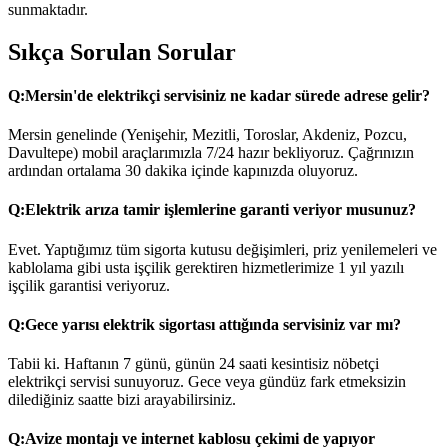
sunmaktadır.
Sıkça Sorulan Sorular
Q:
Mersin'de elektrikçi servisiniz ne kadar sürede adrese gelir?
Mersin genelinde (Yenişehir, Mezitli, Toroslar, Akdeniz, Pozcu,
Davultepe) mobil araçlarımızla 7/24 hazır bekliyoruz. Çağrınızın
ardından ortalama 30 dakika içinde kapınızda oluyoruz.
Q:
Elektrik arıza tamir işlemlerine garanti veriyor musunuz?
Evet. Yaptığımız tüm sigorta kutusu değişimleri, priz yenilemeleri ve
kablolama gibi usta işçilik gerektiren hizmetlerimize 1 yıl yazılı
işçilik garantisi veriyoruz.
Q:
Gece yarısı elektrik sigortası attığında servisiniz var mı?
Tabii ki. Haftanın 7 günü, günün 24 saati kesintisiz nöbetçi
elektrikçi servisi sunuyoruz. Gece veya gündüz fark etmeksizin
dilediğiniz saatte bizi arayabilirsiniz.
Q:
Avize montajı ve internet kablosu çekimi de yapıyor