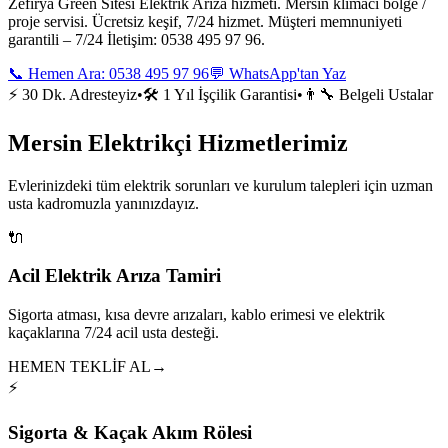
Zefirya Green Sitesi Elektrik Arıza hizmeti. Mersin klimacı bölge /
proje servisi. Ücretsiz keşif, 7/24 hizmet. Müşteri memnuniyeti
garantili – 7/24 İletişim: 0538 495 97 96.
📞 Hemen Ara:
0538 495 97 96
💬 WhatsApp'tan Yaz
⚡ 30 Dk. Adresteyiz
•
🛠️ 1 Yıl İşçilik Garantisi
•
👨‍🔧 Belgeli Ustalar
Mersin Elektrikçi Hizmetlerimiz
Evlerinizdeki tüm elektrik sorunları ve kurulum talepleri için uzman
usta kadromuzla yanınızdayız.
🔌
Acil Elektrik Arıza Tamiri
Sigorta atması, kısa devre arızaları, kablo erimesi ve elektrik
kaçaklarına 7/24 acil usta desteği.
HEMEN TEKLİF AL
→
⚡
Sigorta & Kaçak Akım Rölesi