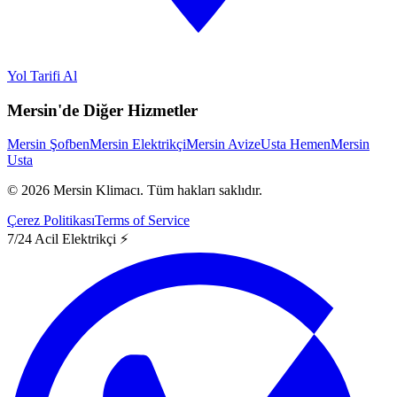
Yol Tarifi Al
Mersin'de Diğer Hizmetler
Mersin Şofben
Mersin Elektrikçi
Mersin Avize
Usta Hemen
Mersin
Usta
©
2026
Mersin Klimacı.
Tüm hakları saklıdır.
Çerez Politikası
Terms of Service
7/24 Acil Elektrikçi ⚡