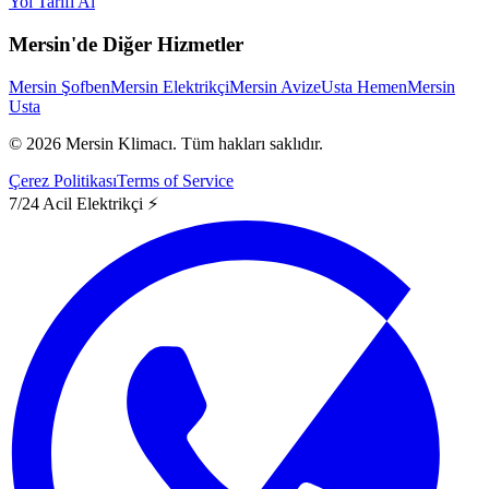
Yol Tarifi Al
Mersin'de Diğer Hizmetler
Mersin Şofben
Mersin Elektrikçi
Mersin Avize
Usta Hemen
Mersin
Usta
©
2026
Mersin Klimacı.
Tüm hakları saklıdır.
Çerez Politikası
Terms of Service
7/24 Acil Elektrikçi ⚡