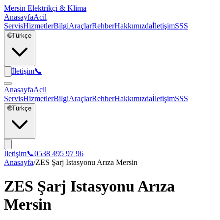
Mersin Elektrikçi & Klima
Anasayfa
Acil
Servis
Hizmetler
Bilgi
Araçlar
Rehber
Hakkımızda
İletişim
SSS
🌐
Türkçe
İletişim
📞
Anasayfa
Acil
Servis
Hizmetler
Bilgi
Araçlar
Rehber
Hakkımızda
İletişim
SSS
🌐
Türkçe
İletişim
📞
0538 495 97 96
Anasayfa
/
ZES Şarj Istasyonu Arıza Mersin
ZES Şarj Istasyonu Arıza
Mersin